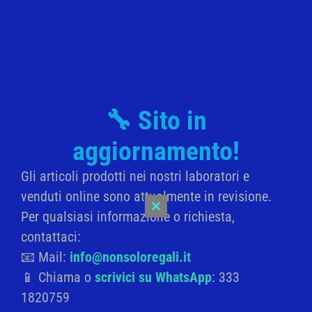
ceramica smaltata.
Materiale: legno multistrato 8 mm
Dimensioni: 10×13 cm
🔧 Sito in
Related products
aggiornamento!
Gli articoli prodotti nei nostri laboratori e
venduti online sono attualmente in revisione.
Per qualsiasi informazione o richiesta,
Close
this
contattaci:
module
📧 Mail:
info@nonsoloregali.it
📱 Chiama o
scrivici su WhatsApp
: 333
1820759