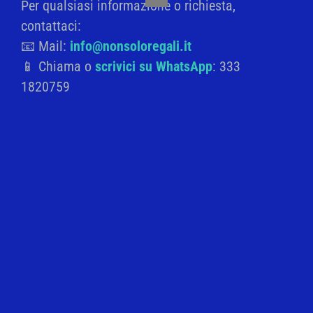
Per qualsiasi informazione o richiesta,
Related products
Close
this
contattaci:
module
📧 Mail:
info@nonsoloregali.it
📱 Chiama o
scrivici su WhatsApp
: 333
1820759