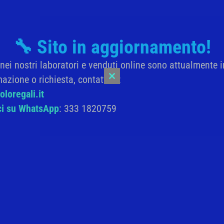
🔧 Sito in aggiornamento!
i nei nostri laboratori e venduti online sono attualmente i
rmazioni aggiuntive
Recensioni (0)
mazione o richiesta, contattaci:
Close
this
loregali.it
module
ici su WhatsApp
: 333 1820759
ipinta a mano e formella in ceramica, decorata con
altati. Completa di 2 ganci in metallo.
re è un lavoro del cuore”.
lmente, può presentare delle leggere differenze nella
m – Dimensioni: 10×13 cm