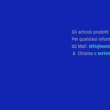
Gli articoli prodott
Descrizione
Info
Per qualsiasi infor
📧 Mail:
info@nonso
📱 Chiama o
scriv
Appendichiavi con base in legno d
tecnica a ingobbio e particolari sm
Personalizzato con frase: “Insegna
L’articolo, essendo creato artigiana
forma/colore/dimensione.
Base
Materiale: legno multistrato 8 m
Formella