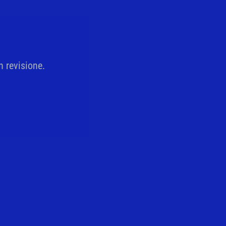
IDEE REGALO - SPECIALE
NATALE
n revisione.