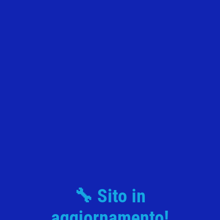
in legno naturale, sulla quale viene applicato
manualmente un filo, al quale viene poi incollata il
cuore rosso in ceramica smaltata.
Ogni fase di lavorazione prevede il contributo delle
Persone con Disabilità, all’interno del nostro
laboratorio.
Le confezioni sono poi completate con confetti e
bigliettino personalizzato.
Una volta effettuato
l’ordine, contattaci per perfezionare la tua richiesta.
La Matita
Cuore è una
Bomboniera
per
🔧 Sito in
Matrimonio e
aggiornamento!