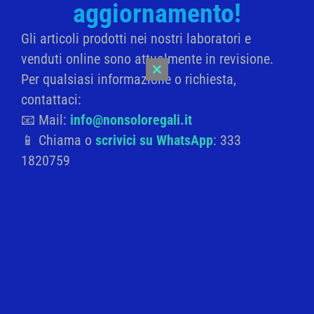
Cerca
aggiornamento!
3,50
€
Cerca
Gli articoli prodotti nei nostri laboratori e
LEGGI TUTTO
venduti online sono attualmente in revisione.
Categorie Prodotti
Per qualsiasi informazione o richiesta,
Close
Aggiungi
this
contattaci:
module
alla
BOMBONIERE SOLIDALI
📧 Mail:
info@nonsoloregali.it
lista
BATTESIMO
📱 Chiama o
scrivici su WhatsApp
: 333
dei
1820759
COMUNIONE
desideri
CRESIMA
LAUREA
MATRIMONIO
IDEE REGALO
NASCITA