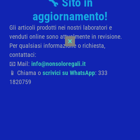
🔧 Sito in
aggiornamento!
Gli articoli prodotti nei nostri laboratori e
venduti online sono attualmente in revisione.
Descrizione
Recensioni (0)
Per qualsiasi informazione o richiesta,
Close
this
contattaci:
module
📧 Mail:
info@nonsoloregali.it
Metro da parete per bambini, dipinto a mano con
📱 Chiama o
scrivici su WhatsApp
: 333
applicazioni in ceramica rifinite a smalto.
1820759
Misura altezze fino a 150 cm
Materiale: legno multistrato sp. 1,5 cm
Dimensioni: 15×95 cm
Cerca
Cerca