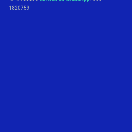
1820759
MATITA ESAGONALE PERSONALIZZATA
2,50
€
Aggiungi alla lista
Cerca
Aggiungi
Cerca
alla