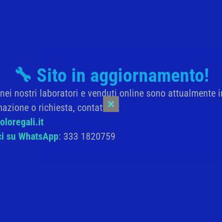
🔧 Sito in aggiornamento!
i nei nostri laboratori e venduti online sono attualmente i
mazione o richiesta, contattaci:
Close
this
loregali.it
module
ici su WhatsApp
: 333 1820759