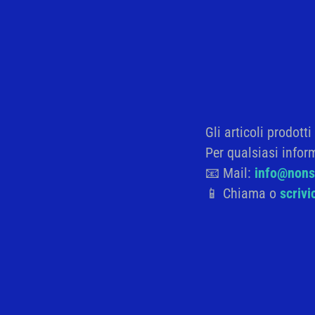
Home
|
Confronta
Confronta
[yith_woocompare_table]
Gli articoli prodott
Per qualsiasi infor
📧 Mail:
info@nonso
📱 Chiama o
scriv