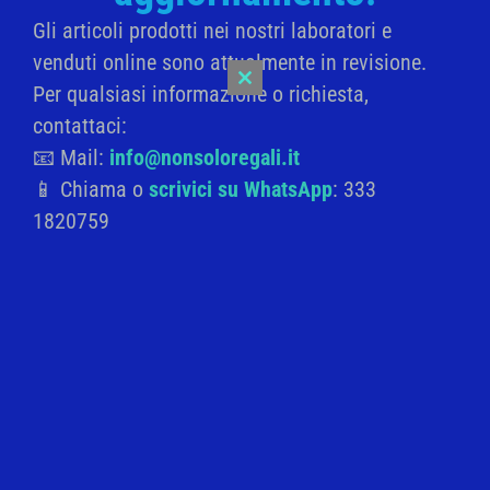
alla
Gli articoli prodotti nei nostri laboratori e
lista
venduti online sono attualmente in revisione.
Categorie Prodotti
dei
Per qualsiasi informazione o richiesta,
Close
desideri
this
BOMBONIERE SOLIDALI
contattaci:
module
BATTESIMO
📧 Mail:
info@nonsoloregali.it
📱 Chiama o
scrivici su WhatsApp
: 333
COMUNIONE
1820759
CRESIMA
LAUREA
MATRIMONIO
IDEE REGALO
NASCITA
BAMBINI