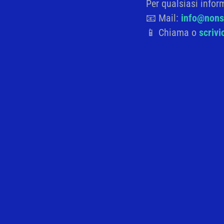
Per qualsiasi infor
📧 Mail:
info@nonso
📱 Chiama o
scriv